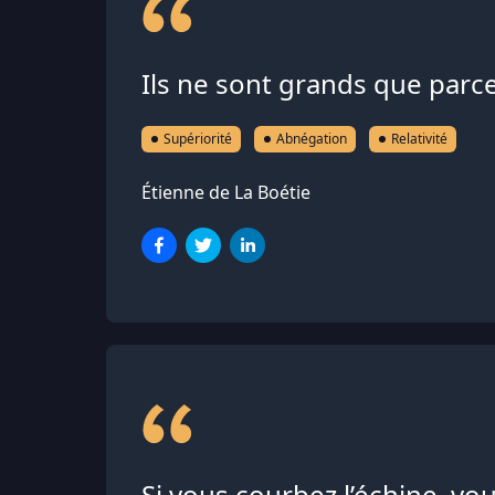
Ils ne sont grands que par
Supériorité
Abnégation
Relativité
Étienne de La Boétie
Si vous courbez l’échine, v