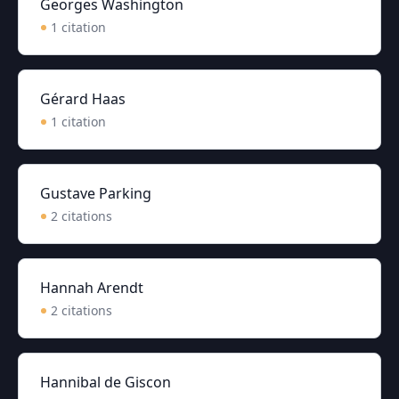
Georges Washington
1
citation
Gérard Haas
1
citation
Gustave Parking
2
citation
s
Hannah Arendt
2
citation
s
Hannibal de Giscon