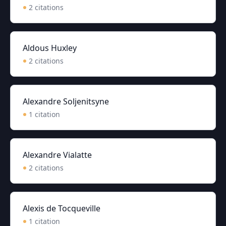
2
citation
s
Aldous Huxley
2
citation
s
Alexandre Soljenitsyne
1
citation
Alexandre Vialatte
2
citation
s
Alexis de Tocqueville
1
citation