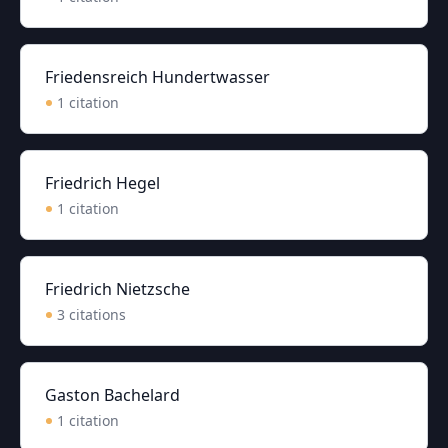
Friedensreich Hundertwasser
1
citation
Friedrich Hegel
1
citation
Friedrich Nietzsche
3
citation
s
Gaston Bachelard
1
citation