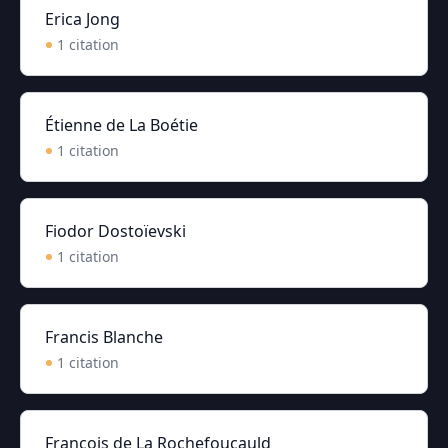
Erica Jong
1
citation
Étienne de La Boétie
1
citation
Fiodor Dostoïevski
1
citation
Francis Blanche
1
citation
François de La Rochefoucauld