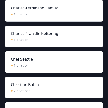
Charles-Ferdinand Ramuz
1
citation
Charles Franklin Kettering
1
citation
Chef Seattle
1
citation
Christian Bobin
2
citation
s