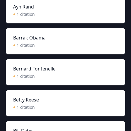
Ayn Rand
1
citation
Barrak Obama
1
citation
Bernard Fontenelle
1
citation
Betty Reese
1
citation
Bill Gates