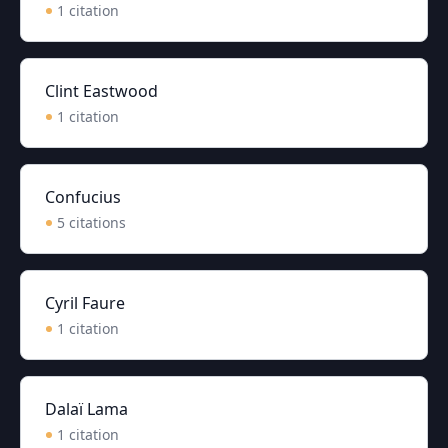
1
citation
Clint Eastwood
1
citation
Confucius
5
citation
s
Cyril Faure
1
citation
Dalaï Lama
1
citation