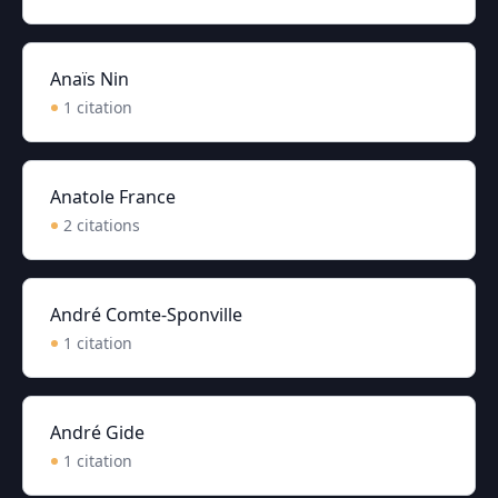
Anaïs Nin
1
citation
Anatole France
2
citation
s
André Comte-Sponville
1
citation
André Gide
1
citation