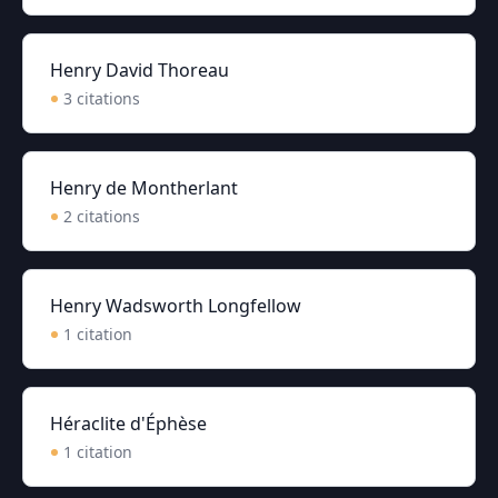
Henry David Thoreau
3
citation
s
Henry de Montherlant
2
citation
s
Henry Wadsworth Longfellow
1
citation
Héraclite d'Éphèse
1
citation