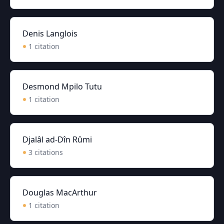
Denis Langlois
1
citation
Desmond Mpilo Tutu
1
citation
Djalâl ad-Dîn Rûmi
3
citation
s
Douglas MacArthur
1
citation