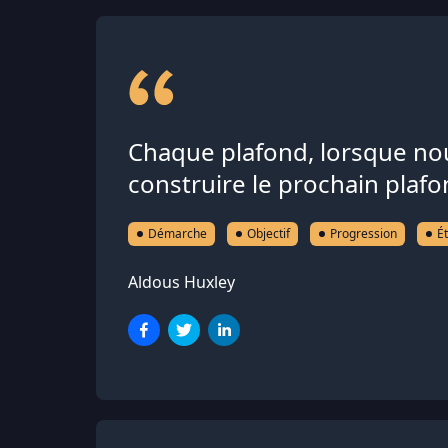
Chaque plafond, lorsque nous
construire le prochain plafo
Démarche
Objectif
Progression
É
Aldous Huxley