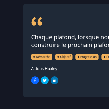
Chaque plafond, lorsque nous
construire le prochain plafo
Démarche
Objectif
Progression
É
Aldous Huxley