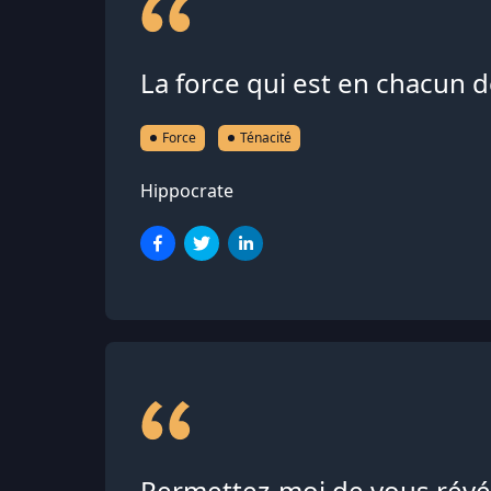
La force qui est en chacun 
Force
Ténacité
Hippocrate
Permettez-moi de vous révél