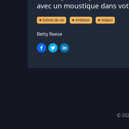
avec un moustique dans vo
Estime de soi
Ambition
Impact
Betty Reese
© 20